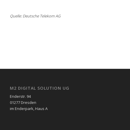
Quelle: Deutsche Telekom AG
M2 DIGITAL SOLUTION UG
Enderstr. 94
01277 Dresden
im Enderpark, Haus A