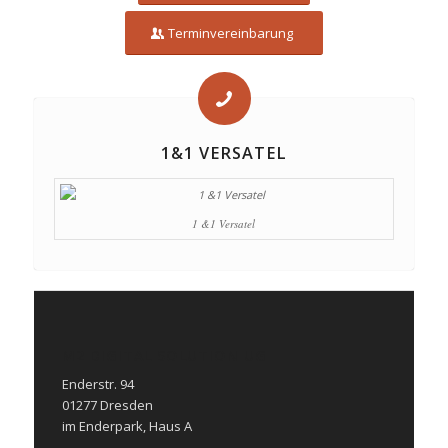
Terminvereinbarung
1&1 VERSATEL
1 &1 Versatel
M2 DIGITAL SOLUTION UG
Enderstr. 94
01277 Dresden
im Enderpark, Haus A