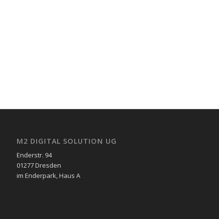
M2 DIGITAL SOLUTION UG
Enderstr. 94
01277 Dresden
im Enderpark, Haus A