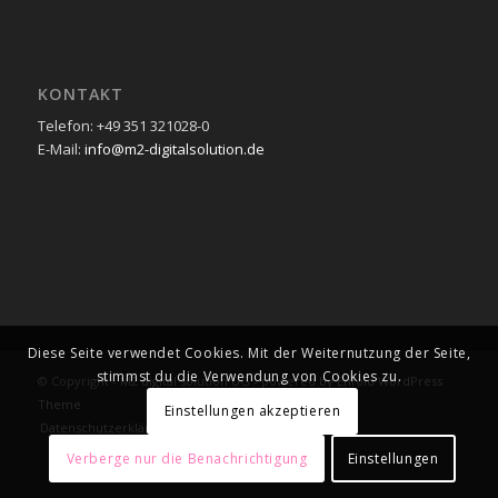
KONTAKT
Telefon: +49 351 321028-0
E-Mail:
info@m2-digitalsolution.de
Diese Seite verwendet Cookies. Mit der Weiternutzung der Seite,
stimmst du die Verwendung von Cookies zu.
© Copyright -
M2 digital solution UG
-
powered by Enfold WordPress
Theme
Einstellungen akzeptieren
Datenschutzerklärung
Impressum
Verberge nur die Benachrichtigung
Einstellungen