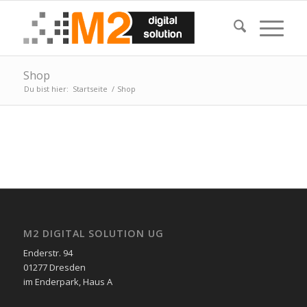
Shop
Du bist hier:
Startseite
/
Shop
M2 DIGITAL SOLUTION UG
Enderstr. 94
01277 Dresden
im Enderpark, Haus A