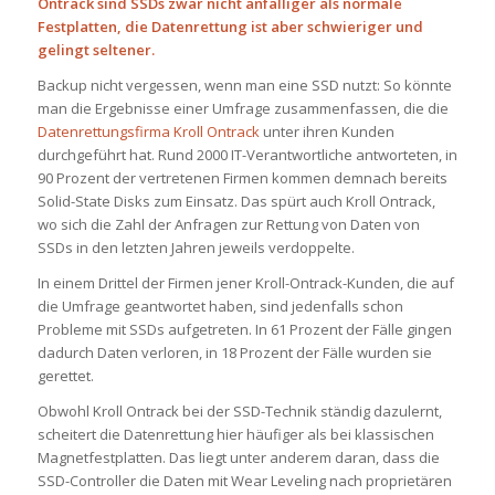
Ontrack sind SSDs zwar nicht anfälliger als normale
Festplatten, die Datenrettung ist aber schwieriger und
gelingt seltener.
Backup nicht vergessen, wenn man eine SSD nutzt: So könnte
man die Ergebnisse einer Umfrage zusammenfassen, die die
Datenrettungsfirma Kroll Ontrack
unter ihren Kunden
durchgeführt hat. Rund 2000 IT-Verantwortliche antworteten, in
90 Prozent der vertretenen Firmen kommen demnach bereits
Solid-State Disks zum Einsatz. Das spürt auch Kroll Ontrack,
wo sich die Zahl der Anfragen zur Rettung von Daten von
SSDs in den letzten Jahren jeweils verdoppelte.
In einem Drittel der Firmen jener Kroll-Ontrack-Kunden, die auf
die Umfrage geantwortet haben, sind jedenfalls schon
Probleme mit SSDs aufgetreten. In 61 Prozent der Fälle gingen
dadurch Daten verloren, in 18 Prozent der Fälle wurden sie
gerettet.
Obwohl Kroll Ontrack bei der SSD-Technik ständig dazulernt,
scheitert die Datenrettung hier häufiger als bei klassischen
Magnetfestplatten. Das liegt unter anderem daran, dass die
SSD-Controller die Daten mit Wear Leveling nach proprietären