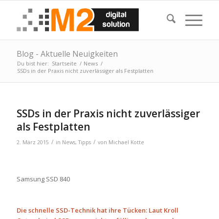
Blog - Aktuelle Neuigkeiten
Du bist hier:
Startseite
/
News
/
SSDs in der Praxis nicht zuverlässiger als Festplatten
SSDs in der Praxis nicht zuverlässiger
als Festplatten
/
/
2. März 2015
in
News
,
Tipps
von
Michael Kotte
Samsung SSD 840
Die schnelle SSD-Technik hat ihre Tücken: Laut Kroll