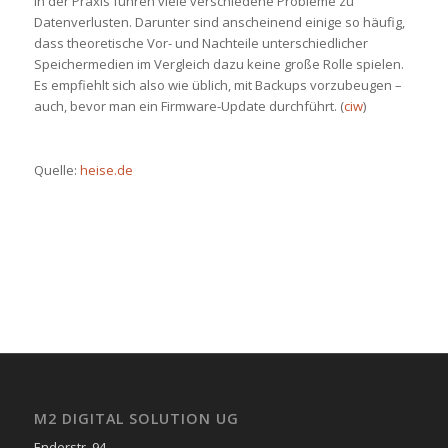
In der Praxis führen viele verschiedene Probleme zu
Datenverlusten. Darunter sind anscheinend einige so häufig,
dass theoretische Vor- und Nachteile unterschiedlicher
Speichermedien im Vergleich dazu keine große Rolle spielen.
Es empfiehlt sich also wie üblich, mit Backups vorzubeugen –
auch, bevor man ein Firmware-Update durchführt.
(
ciw
)
Quelle:
heise.de
M2 DIGITAL SOLUTION UG
Enderstr. 94