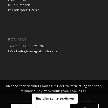
01277 Dresden
im Enderpark, Haus A
KONTAKT
Telefon: +49 351 321028-0
E-Mail:
info@m2-digitalsolution.de
Diese Seite verwendet Cookies. Mit der Weiternutzung der Seite,
stimmst du die Verwendung von Cookies zu.
Einstellungen akzeptieren
© Copyright -
M2 digital solution UG
-
powered by Enfold WordPress
Theme