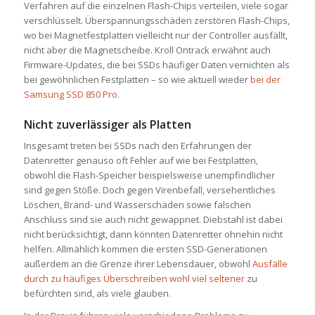
Verfahren auf die einzelnen Flash-Chips verteilen, viele sogar
verschlüsselt. Überspannungsschäden zerstören Flash-Chips,
wo bei Magnetfestplatten vielleicht nur der Controller ausfällt,
nicht aber die Magnetscheibe. Kroll Ontrack erwähnt auch
Firmware-Updates, die bei SSDs häufiger Daten vernichten als
bei gewöhnlichen Festplatten – so wie aktuell wieder
bei der
Samsung SSD 850 Pro
.
Nicht zuverlässiger als Platten
Insgesamt treten bei SSDs nach den Erfahrungen der
Datenretter genauso oft Fehler auf wie bei Festplatten,
obwohl die Flash-Speicher beispielsweise unempfindlicher
sind gegen Stöße. Doch gegen Virenbefall, versehentliches
Löschen, Brand- und Wasserschäden sowie falschen
Anschluss sind sie auch nicht gewappnet. Diebstahl ist dabei
nicht berücksichtigt, dann könnten Datenretter ohnehin nicht
helfen. Allmählich kommen die ersten SSD-Generationen
außerdem an die Grenze ihrer Lebensdauer, obwohl
Ausfälle
durch zu häufiges Überschreiben wohl viel seltener
zu
befürchten sind, als viele glauben.